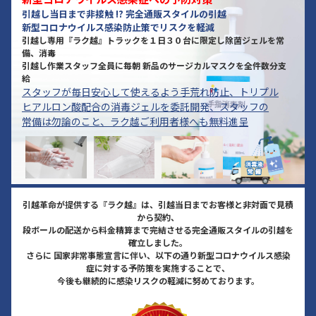
引越し当日まで非接触 !? 完全通販スタイルの引越
新型コロナウイルス感染防止策でリスクを軽減
引越し専用『ラク越』トラックを１日３０台に限定し除菌ジェルを常
備、消毒
引越し作業スタッフ全員に毎朝 新品のサージカルマスクを全件数分支
給
スタッフが毎日安心して使えるよう手荒れ防止、トリプル
ヒアルロン酸配合の消毒ジェルを委託開発、スタッフの
常備は勿論のこと、ラク越ご利用者様へも無料進呈
引越革命が提供する『ラク越』は、引越当日までお客様と非対面で見積
から契約、
段ボールの配送から料金精算まで完結させる完全通販スタイルの引越を
確立しました。
さらに 国家非常事態宣言に伴い、以下の通り新型コロナウイルス感染
症に対する予防策を実施することで、
今後も継続的に感染リスクの軽減に努めております。