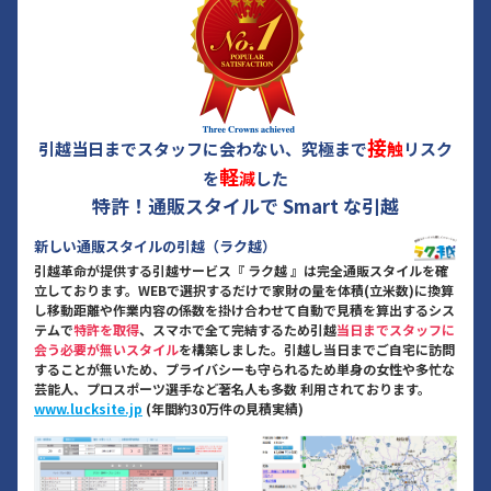
接
引越当日までスタッフに会わない、究極まで
触
リスク
軽
を
減
した
特許！通販スタイルで Smart な引越
新しい通販スタイルの引越（ラク越）
引越革命が提供する引越サービス『 ラク越 』は完全通販スタイルを確
立しております。WEBで選択するだけで家財の量を体積(立米数)に換算
し移動距離や作業内容の係数を掛け合わせて自動で見積を算出するシス
テムで
特許を取得
、スマホで全て完結するため引越
当日までスタッフに
会う必要が無いスタイル
を構築しました。引越し当日までご自宅に訪問
することが無いため、プライバシーも守られるため単身の女性や多忙な
芸能人、プロスポーツ選手など著名人も多数 利用されております。
www.lucksite.jp
(年間約30万件の見積実績)