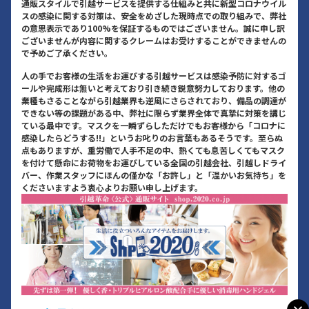
通販スタイルで引越サービスを提供する仕組みと共に新型コロナウイル
スの感染に関する対策は、安全をめざした現時点での取り組みで、弊社
の意思表示であり100%を保証するものではございません。誠に申し訳
ございませんが内容に関するクレームはお受けすることができませんの
で予めご了承ください。
人の手でお客様の生活をお運びする引越サービスは感染予防に対するゴ
ールや完成形は無いと考えており引き続き鋭意努力しております。他の
業種もさることながら引越業界も逆風にさらされており、備品の調達が
できない等の課題がある中、弊社に限らず業界全体で真摯に対策を講じ
ている最中です。マスクを一瞬ずらしただけでもお客様から「コロナに
感染したらどうする!!」というお叱りのお言葉もあるそうです。至らぬ
点もありますが、重労働で人手不足の中、熱くても息苦しくてもマスク
を付けて懸命にお荷物をお運びしている全国の引越会社、引越しドライ
バー、作業スタッフにほんの僅かな「お許し」と「温かいお気持ち」を
くださいますよう衷心よりお願い申し上げます。