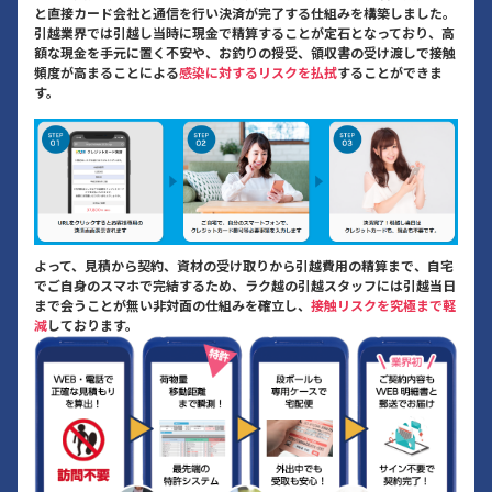
と直接カード会社と通信を行い決済が完了する仕組みを構築しました。
引越業界では引越し当時に現金で精算することが定石となっており、高
額な現金を手元に置く不安や、お釣りの授受、領収書の受け渡しで接触
頻度が高まることによる
感染に対するリスクを払拭
することができま
す。
よって、見積から契約、資材の受け取りから引越費用の精算まで、自宅
でご自身のスマホで完結するため、ラク越の引越スタッフには引越当日
まで会うことが無い非対面の仕組みを確立し、
接触リスクを究極まで軽
減
しております。