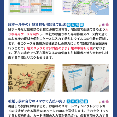
段ボール等の引越資材も宅配便で配送
段ボールなど数種類の引越に必要な資材を、宅配便で配送できるよう
大
きな専用ケースを制作
し、本社の除菌された専用作業スペース内で全て
のお客様の資材を個別にケースに入れて梱包しウイルスの付着を軽減し
ます。そのケースを佐川急便株式会社の協力により宅配便で全国配送を
行うことで
引越スタッフとは非対面のまま引越の準備も可能
になりま
す。不在の場合でも不在票が入るため何度も引越業者と待ち合わせし対
面する手間とリスクも省けます。
引越し前に自分のスマホで支払い完了
引越しの契約を締結すると、お客様のスマートフォンにクレジットカー
ドの決済ができる専用WEBページのURLを送信します。それをクリック
すると契約料金、カード情報の入力覧が表示され、必要事項を入力する