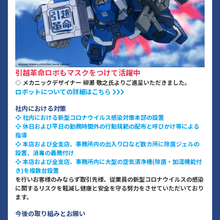
引越革命ロボもマスクをつけて活躍中
◇ メカニックデザイナー 柳瀬 敬之氏よりご進呈いただきました。
ロボットについての詳細はこちら
社内における対策
❖ 社内における新型コロナウイルス感染対策本部の設置
❖ 休日および平日の勤務時間外の行動規範の配布と呼びかけ等による
指導
❖ 本店および全支店、事務所内の出入り口など数カ所に除菌ジェルの
設置、消毒の義務付け
❖ 本店および全支店、事務所内に大型の空気清浄機(除菌・加湿機能付
き)を複数台設置
を行いお客様のみならず取引先様、従業員の新型コロナウイルスの感染
に関するリスクを軽減し健康と安全を守る努力をさせていただいており
ます。
今後の取り組みとお願い