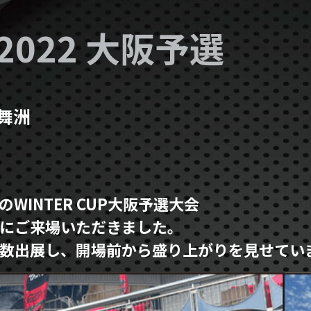
 2022 大阪予選
舞洲
の
WINTER CUP
大阪
予選大会
にご来場いただき
ました。
数出展し、開場前から盛り上がりを見せて
い